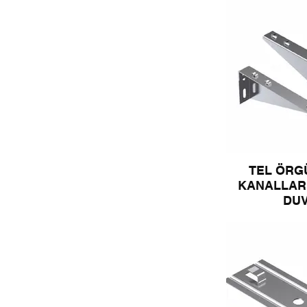
TEL ÖRG
KANALLARI
DU