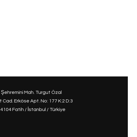
Şehremini Mah. Turgut Özal
et Cad. Erköse Apt. No: 177 K:2 D:3
4104 Fatih / İstanbul / Türkiye