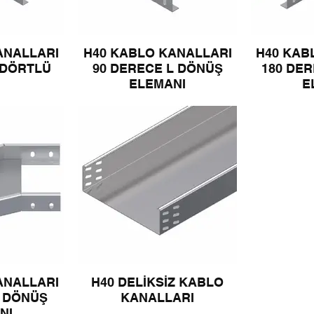
ANALLARI
H40 KABLO KANALLARI
H40 KAB
 DÖRTLÜ
90 DERECE L DÖNÜŞ
180 DE
ELEMANI
E
ANALLARI
H40 DELİKSİZ KABLO
 DÖNÜŞ
KANALLARI
NI