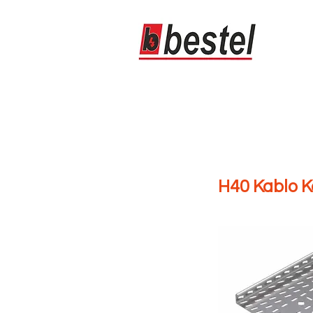
H40 Kablo K