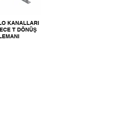
LO KANALLARI
RECE T DÖNÜŞ
LEMANI