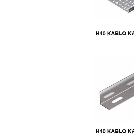
H40 KABLO K
H40 KABLO K