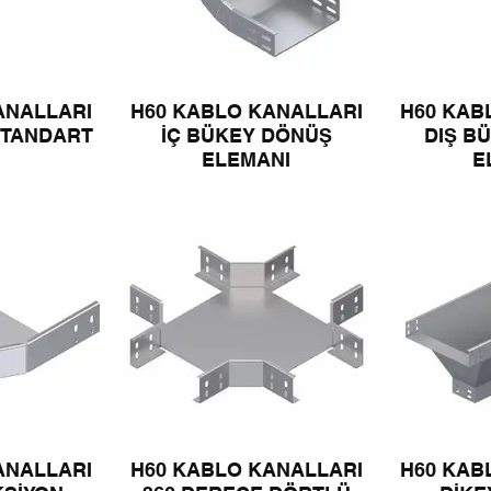
ANALLARI
H60 KABLO KANALLARI
H60 KAB
STANDART
İÇ BÜKEY DÖNÜŞ
DIŞ B
ELEMANI
E
ANALLARI
H60 KABLO KANALLARI
H60 KAB