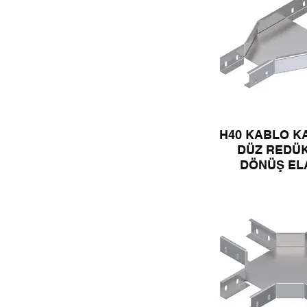
H40 KABLO K
DÜZ REDÜ
DÖNÜŞ EL