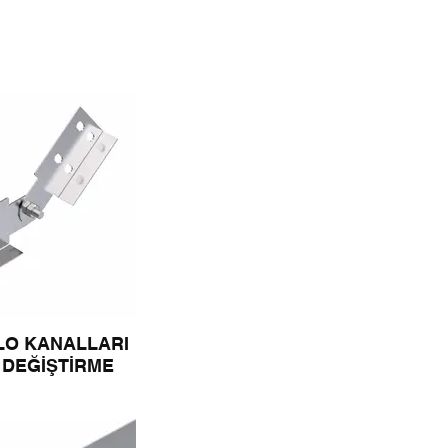
LO KANALLARI
 DEĞİŞTİRME