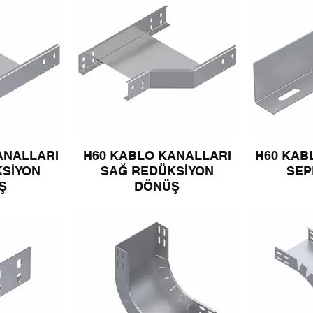
ANALLARI
H60 KABLO KANALLARI
H60 KAB
KSİYON
SAĞ REDÜKSİYON
SEP
Ş
DÖNÜŞ