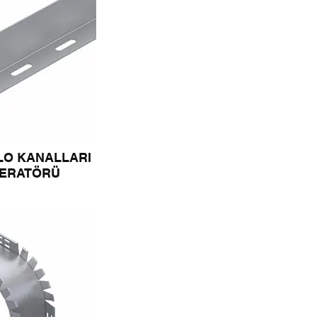
LO KANALLARI
ERATÖRÜ