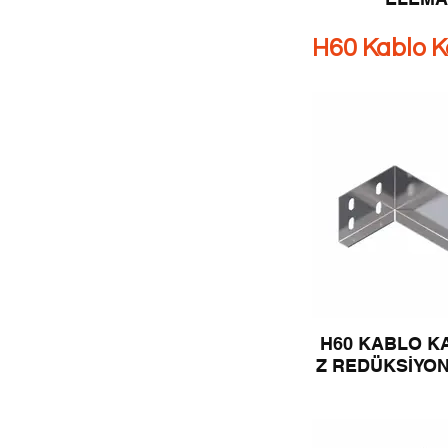
H60 Kablo K
H60 KABLO K
Z REDÜKSİYON