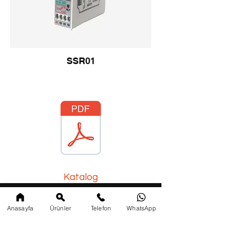
SSR01
Katalog
Tel:
+90 532 471 3216
Anasayfa
Ürünler
Telefon
WhatsApp
+90 505 330 2877