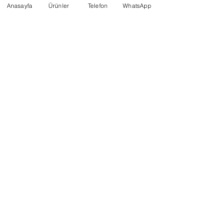
Anasayfa
Ürünler
Telefon
WhatsApp
500 مم - 650 مم لفافة سلة (لفائف)
لفافة أسطوانية أفقية 800 مم - 1250