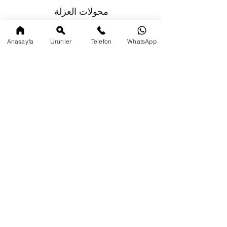
محولات العزلة
Anasayfa
Ürünler
Telefon
WhatsApp
هاتف:
+90532471 3216
+90505330 2877
البريد الإلكتروني:
bestelbedir@gmail.com
hybedir@bestelas.com
سهرميني ماه. تورغوت أوزال
الدخن كاد. شقة اركوس. لا: 177 ك: 2 د: 3
34104 الفاتح / اسطنبول / تركيا
AedaTECH
© 2021 تصميم