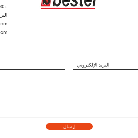
+90505330 2877
البري
com
com
إرسال