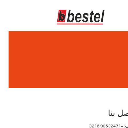
ل بنا
90532 3216